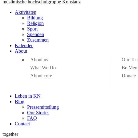
muslimische hochschulgruppe Konstanz
Aktivitäten
Bildung
Religion
Sport
Spenden
Zusammen
Kalender
About
About us
Our Te
What We Do
Be Mem
About core
Donate
Leben in KN
Blog
Pressemitteilung
Our Stories
FAQ
Contact
together